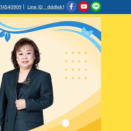
814540909
|
Line ID : dddlek1