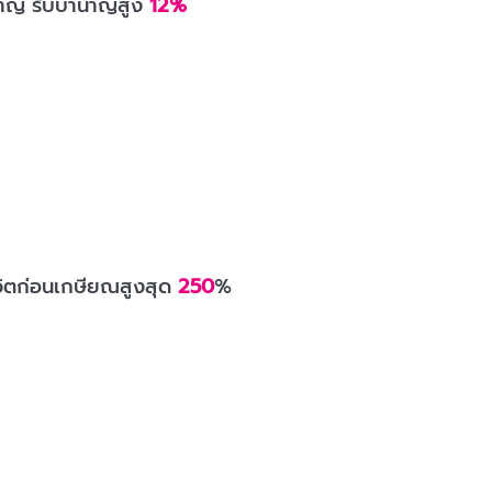
าญ รับบำนาญสูง
12%
วิตก่อนเกษียณสูงสุด
250
%