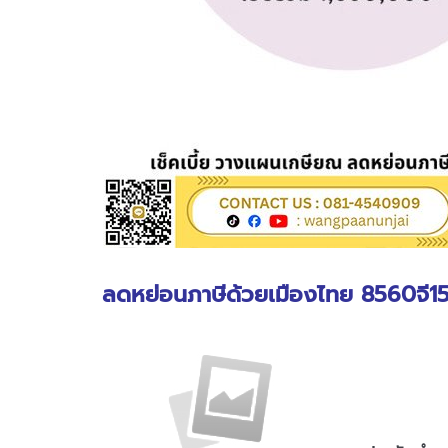
ลดหย่อนภาษีด้วยเมืองไทย 8560จี1