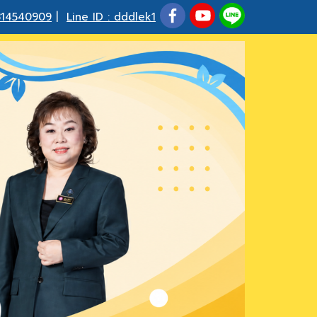
814540909
|
Line ID : dddlek1