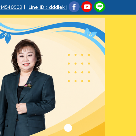
814540909
|
Line ID : dddlek1